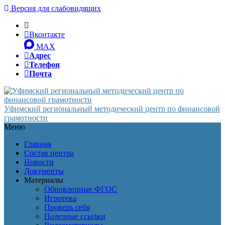
Версия для слабовидящих
Вконтакте
MAX
Адрес
Телефон
Почта
Уфимский региональный методический центр по финансовой
грамотности
Меню
Главная
Состав центра
Новости
Документы
Материалы
Обновленные ФГОС
Игротека
Проверь себя
Полезные ссылки