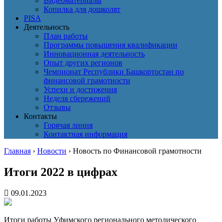
Видеоматериалы
Копилка для дошколят
PISA
Деятельность
План работы
Программы повышения квалификации
Инновационная деятельность
Опыт других регионов
Чемпионат Республики Башкортостан по
финансовой грамотности
Успехи и достижения
Неделя сбережений
Отзывы
Контакты
Горячая линия
Контактная информация
Главная
›
Новости
›
Новость по Финансовой грамотности
Итоги 2022 в цифрах
09.01.2023
Итоги работы Уфимского регионального методического