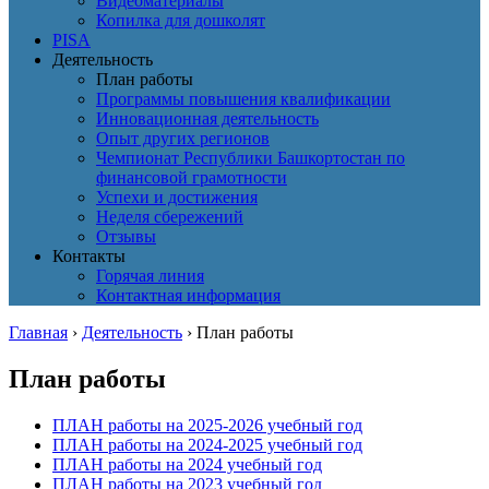
Видеоматериалы
Копилка для дошколят
PISA
Деятельность
План работы
Программы повышения квалификации
Инновационная деятельность
Опыт других регионов
Чемпионат Республики Башкортостан по
финансовой грамотности
Успехи и достижения
Неделя сбережений
Отзывы
Контакты
Горячая линия
Контактная информация
Главная
›
Деятельность
›
План работы
План работы
ПЛАН работы на 2025-2026 учебный год
ПЛАН работы на 2024-2025 учебный год
ПЛАН работы на 2024 учебный год
ПЛАН работы на 2023 учебный год