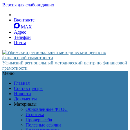
Версия для слабовидящих
Вконтакте
MAX
Адрес
Телефон
Почта
Уфимский региональный методический центр по финансовой
грамотности
Меню
Главная
Состав центра
Новости
Документы
Материалы
Обновленные ФГОС
Игротека
Проверь себя
Полезные ссылки