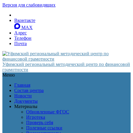
Версия для слабовидящих
Вконтакте
MAX
Адрес
Телефон
Почта
Уфимский региональный методический центр по финансовой
грамотности
Меню
Главная
Состав центра
Новости
Документы
Материалы
Обновленные ФГОС
Игротека
Проверь себя
Полезные ссылки