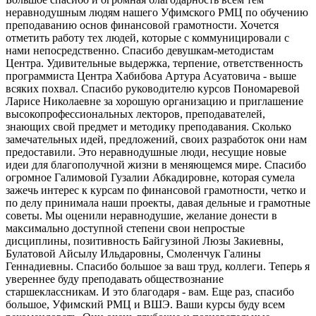
неравнодушным людям нашего Уфимского РМЦ по обучению
преподаванию основ финансовой грамотности. Хочется
отметить работу тех людей, которые с коммуницировали с
нами непосредственно. Спасибо девушкам-методистам
Центра. Удивительные выдержка, терпение, ответственность
программиста Центра Хабибова Артура Асуатовича - выше
всяких похвал. Спасибо руководителю курсов Пономаревой
Ларисе Николаевне за хорошую организацию и приглашение
высокопрофессиональных лекторов, преподавателей,
знающих свой предмет и методику преподавания. Сколько
замечательных идей, предложений, своих разработок они нам
предоставили. Это неравнодушные люди, несущие новые
идеи для благополучной жизни в меняющемся мире. Спасибо
огромное Галимовой Гузалии Абкадировне, которая сумела
зажечь интерес к курсам по финансовой грамотности, четко и
по делу принимала наши проекты, давая дельные и грамотные
советы. Мы оценили неравнодушие, желание донести в
максимально доступной степени свои непростые
дисциплины, позитивность Байгузиной Люзы Закиевны,
Булатовой Айсылу Ильдаровны, Смоленчук Галины
Геннадиевны. Спасибо большое за ваш труд, коллеги. Теперь я
увереннее буду преподавать обществознание
старшеклассникам. И это благодаря - вам. Еще раз, спасибо
большое, Уфимский РМЦ и ВШЭ. Ваши курсы буду всем