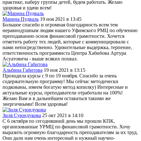
практике, наберу группы детей, будем работать. Желаю
здоровья и удачи всем!
Марина Пудваль
19 ноя 2021 в 13:45
Большое спасибо и огромная благодарность всем тем
неравнодушным людям нашего Уфимского РМЦ по обучению
преподаванию основ финансовой грамотности. Хочется
отметить работу тех людей, которые с коммуницировали с
нами непосредственно. Удивительные выдержка, терпение,
ответственность программиста Центра Хабибова Артура
Асуатовича - выше всяких похвал.
Альбина Габитова
19 ноя 2021 в 13:15
Проходила курсы с 9 по 19 ноября. Спасибо за очень
содержательную программу! Мы сейчас методически
подкованы, имеем богатую метод копилку) Интересные и
актуальные курсы, преподаватели отработали на 100%!
Желаю Вам и в дальнейшем оставаться такими же
энергичными! Всем здоровья!
Зиля Суюндукова
25 окт 2021 в 14:10
С 6 октября по сегодняшний день мы прошли КПК,
организованные УРМЦ по финансовой грамотности. Хочу
выразить огромную благодарность преподавателям за их труд.
Они дали нам очень интересный и нужный научно-