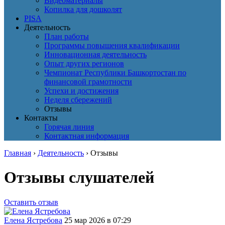
Видеоматериалы
Копилка для дошколят
PISA
Деятельность
План работы
Программы повышения квалификации
Инновационная деятельность
Опыт других регионов
Чемпионат Республики Башкортостан по
финансовой грамотности
Успехи и достижения
Неделя сбережений
Отзывы
Контакты
Горячая линия
Контактная информация
Главная
›
Деятельность
›
Отзывы
Отзывы слушателей
Оставить отзыв
Елена Ястребова
25 мар 2026 в 07:29